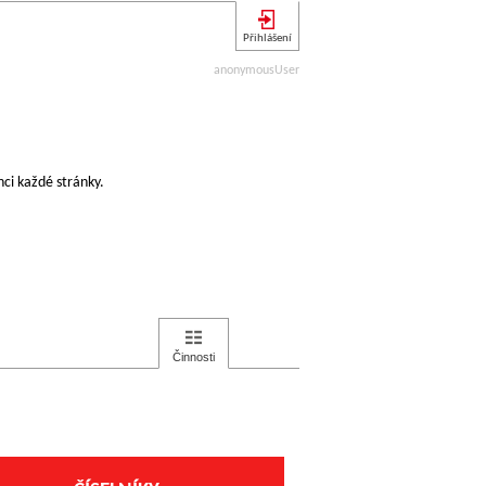
Přihlášení
anonymousUser
ci každé stránky.
Činnosti