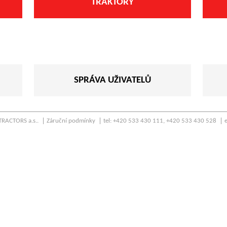
TRAKTORY
SPRÁVA UŽIVATELŮ
RACTORS a.s..
Záruční podmínky
tel: +420 533 430 111, +420 533 430 528
e