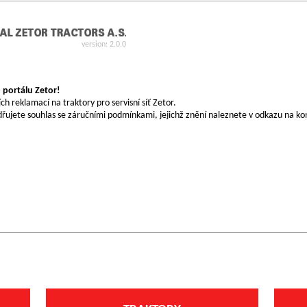
version: 2.0.0
 portálu Zetor!
ích reklamací na traktory pro servisní síť Zetor.
řujete souhlas se záručními podmínkami, jejichž znění naleznete v odkazu na kon