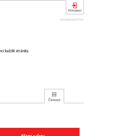
Přihlášení
anonymousUser
ci každé stránky.
Činnosti