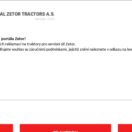
version: 2.0.0
 portálu Zetor!
ích reklamací na traktory pro servisní síť Zetor.
řujete souhlas se záručními podmínkami, jejichž znění naleznete v odkazu na kon