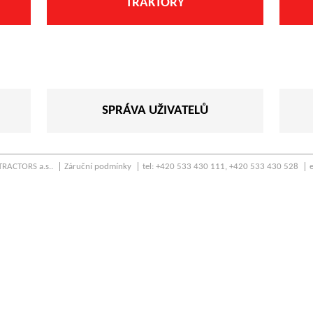
TRAKTORY
SPRÁVA UŽIVATELŮ
RACTORS a.s..
Záruční podmínky
tel: +420 533 430 111, +420 533 430 528
e